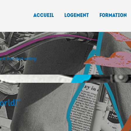
Accueil
Logement
Formation
.com
 it, then start writing!
orld!”