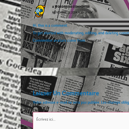
A WORDPRESS COMMENTER
NOVEMBRE 21, 2024 À 10:34 AM
Hi, this is a comment.
To get started with moderating, editing, and deleting com
Commenter avatars come from
Gravatar
.
Laisser Un Commentaire
Votre adresse e-mail ne sera pas publiée.
Les champs oblig
Écrivez
ici…